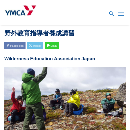
Me
野外教育指導者養成講習
Facebook
Twitter
LINE
Wilderness Education
Association Japan