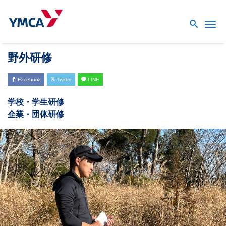
Me
野外研修
Facebook
Twitter
LINE
学校・学生研修
企業・団体研修