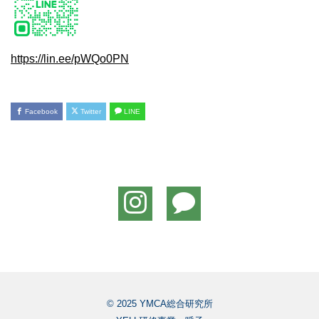
https://lin.ee/pWQo0PN
Facebook
Twitter
LINE
© 2025 YMCA総合研究所